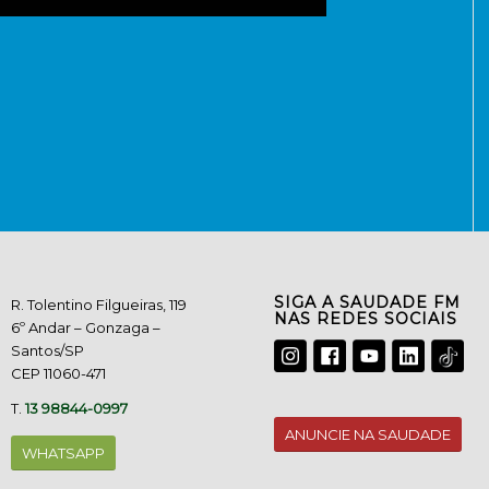
SIGA A SAUDADE FM
R. Tolentino Filgueiras, 119
NAS REDES SOCIAIS
6º Andar – Gonzaga –
Santos/SP
CEP 11060-471
T.
13 98844-0997
ANUNCIE NA SAUDADE
WHATSAPP