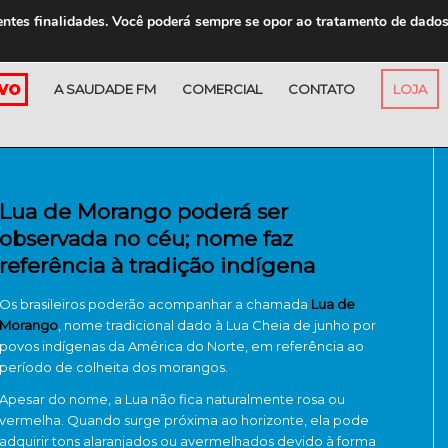
entes finalidades. Você poderá sempre se opor ao tratamento de dado
A SAUDADE FM
COMERCIAL
CONTATO
LOJA
Lua de Morango poderá ser
observada no céu; nome faz
referência à tradição indígena
Os brasileiros poderão acompanhar a chamada
Lua de
Morango
, nome tradicional dado à Lua Cheia de junho por
povos indígenas da América do Norte, em referência ao
período de colheita dos morangos.
Apesar do nome, a Lua não fica naturalmente rosa ou
vermelha. Quando surge próxima ao horizonte, ela pode
adquirir tons alaranjados ou avermelhados devido à forma