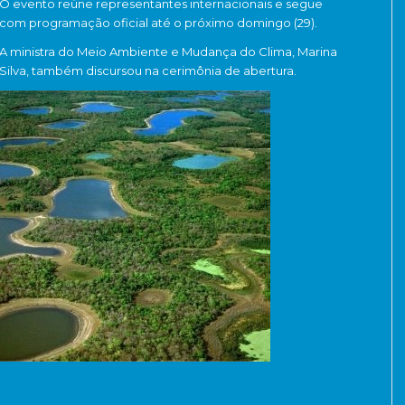
O evento reúne representantes internacionais e segue
com programação oficial até o próximo domingo (29).
A ministra do Meio Ambiente e Mudança do Clima,
Marina
Silva
, também discursou na cerimônia de abertura.