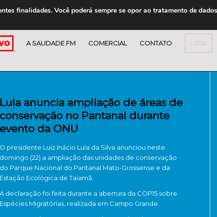
entes finalidades. Você poderá sempre se opor ao tratamento de dado
A SAUDADE FM
COMERCIAL
CONTATO
LOJA
Lula anuncia ampliação de áreas de
conservação no Pantanal durante
evento da ONU
O presidente
Luiz Inácio Lula da Silva
anunciou neste
domingo (22) a ampliação das unidades de conservação
do
Parque Nacional do Pantanal Mato-Grossense
e da
Estação Ecológica de Taiamã
.
A declaração foi feita durante a abertura da
COP15 sobre
Espécies Migratórias
, realizada em
Campo Grande
.