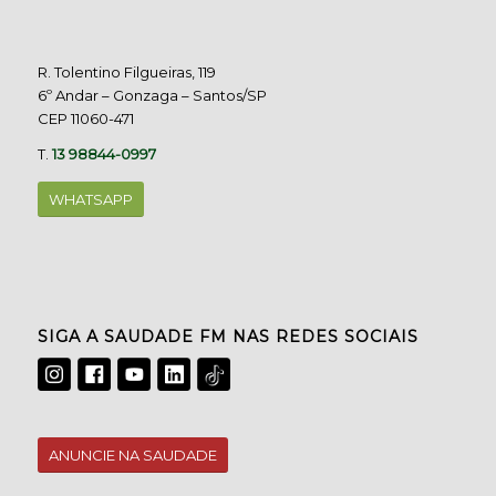
R. Tolentino Filgueiras, 119
6º Andar – Gonzaga – Santos/SP
CEP 11060-471
T.
13 98844-0997
WHATSAPP
SIGA A SAUDADE FM NAS REDES SOCIAIS
ANUNCIE NA SAUDADE