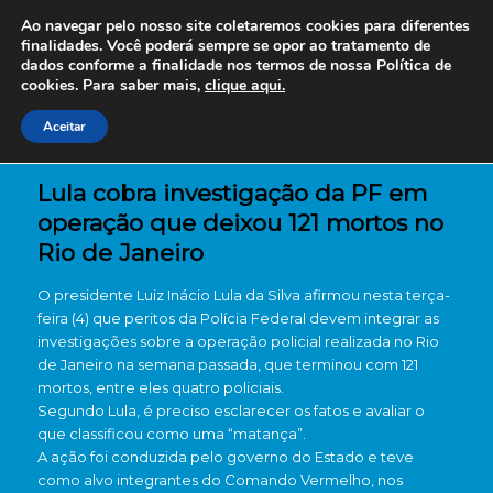
Ao navegar pelo nosso site coletaremos cookies para diferentes
finalidades. Você poderá sempre se opor ao tratamento de
dados conforme a finalidade nos termos de nossa
Política de
cookies. Para saber mais,
clique aqui.
Aceitar
Lula cobra investigação da PF em
operação que deixou 121 mortos no
Rio de Janeiro
O presidente Luiz Inácio Lula da Silva afirmou nesta terça-
feira (4) que peritos da Polícia Federal devem integrar as
investigações sobre a operação policial realizada no Rio
de Janeiro na semana passada, que terminou com 121
mortos, entre eles quatro policiais.
Segundo Lula, é preciso esclarecer os fatos e avaliar o
que classificou como uma “matança”.
A ação foi conduzida pelo governo do Estado e teve
como alvo integrantes do Comando Vermelho, nos