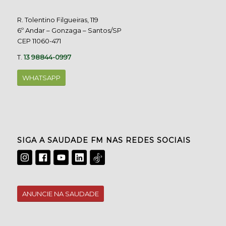
R. Tolentino Filgueiras, 119
6º Andar – Gonzaga – Santos/SP
CEP 11060-471
T.
13 98844-0997
WHATSAPP
SIGA A SAUDADE FM NAS REDES SOCIAIS
ANUNCIE NA SAUDADE