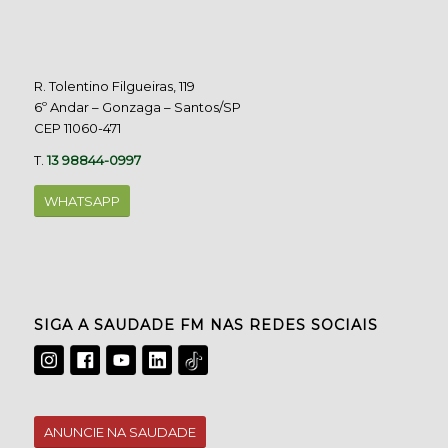
R. Tolentino Filgueiras, 119
6º Andar – Gonzaga – Santos/SP
CEP 11060-471
T.
13 98844-0997
WHATSAPP
SIGA A SAUDADE FM NAS REDES SOCIAIS
ANUNCIE NA SAUDADE