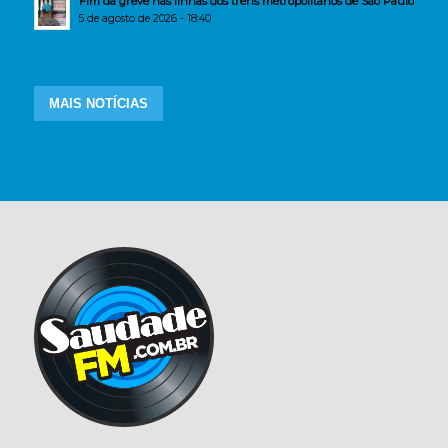
Fim da greve nas linhas dos trens metropolitanos de São Paulo
5 de agosto de 2026 - 18:40
MAIS NOTÍCIAS