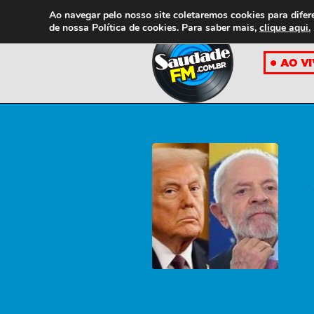
Ao navegar pelo nosso site coletaremos cookies para difer
de nossa
Política de cookies. Para saber mais,
clique aqui.