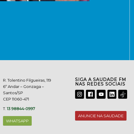
SIGA A SAUDADE FM
R. Tolentino Filgueiras, 119
NAS REDES SOCIAIS
6º Andar – Gonzaga –
Santos/SP
CEP 11060-471
T.
13 98844-0997
ANUNCIE NA SAUDADE
WHATSAPP