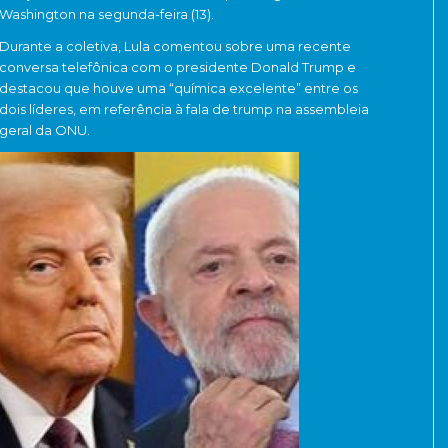
Washington na segunda-feira (13).
Durante a coletiva, Lula comentou sobre uma recente
conversa telefônica com o presidente Donald Trump e
destacou que houve uma “química excelente” entre os
dois líderes, em referência à fala de trump na assembleia
geral da ONU.