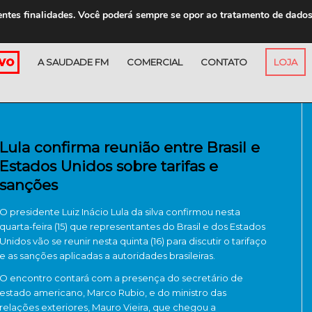
entes finalidades. Você poderá sempre se opor ao tratamento de dado
A SAUDADE FM
COMERCIAL
CONTATO
LOJA
Lula confirma reunião entre Brasil e
Estados Unidos sobre tarifas e
sanções
O presidente Luiz Inácio Lula da silva confirmou nesta
quarta-feira (15) que representantes do Brasil e dos Estados
Unidos vão se reunir nesta quinta (16) para discutir o tarifaço
e as sanções aplicadas a autoridades brasileiras.
O encontro contará com a presença do secretário de
estado americano, Marco Rubio, e do ministro das
relações exteriores, Mauro Vieira, que chegou a