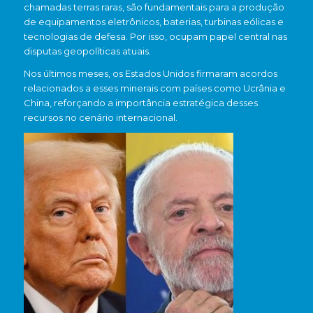
chamadas terras raras, são fundamentais para a produção
de equipamentos eletrônicos, baterias, turbinas eólicas e
tecnologias de defesa. Por isso, ocupam papel central nas
disputas geopolíticas atuais.
Nos últimos meses, os Estados Unidos firmaram acordos
relacionados a esses minerais com países como
Ucrânia
e
China
, reforçando a importância estratégica desses
recursos no cenário internacional.