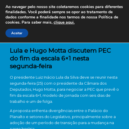
Ao navegar pelo nosso site coletaremos cookies para diferentes
finalidades. Você poderá sempre se opor ao tratamento de
dados conforme a finalidade nos termos de nossa
Política de
cookies. Para saber mais,
clique aqui.
Aceitar
Lula e Hugo Motta discutem PEC
do fim da escala 6×1 nesta
segunda-feira
O presidente
Luiz Inácio Lula da Silva
deve se reunir nesta
segunda-feira (25) com o presidente da Câmara dos
Deputados,
Hugo Motta
, para negociar a PEC que prevê o
fim da escala 6×1, modelo de jornada com seis dias de
trabalho e um de folga.
A proposta enfrenta divergências entre o Palácio do
Planalto e setores do Legislativo, principalmente sobre a
adoção de um período de transição para a mudança na
carga horária.