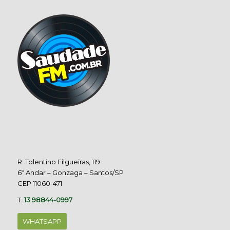
R. Tolentino Filgueiras, 119
6º Andar – Gonzaga – Santos/SP
CEP 11060-471
T.
13 98844-0997
WHATSAPP