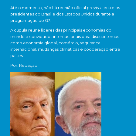
Até o momento, não há reunião oficial prevista entre os
presidentes do Brasil e dos Estados Unidos durante a
programação do G7.
A cúpula reúne líderes das principais economias do
mundo e convidados internacionais para discutir temas
como economia global, comércio, segurança
internacional, mudanças climáticas e cooperação entre
países.
Por: Redação