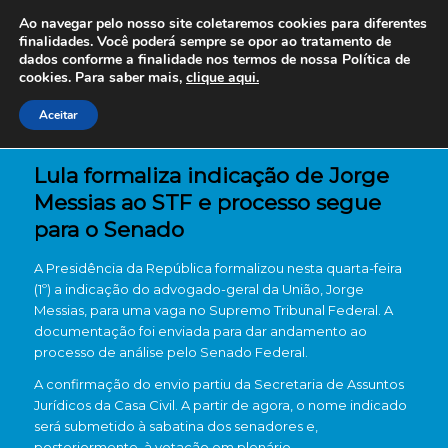
Ao navegar pelo nosso site coletaremos cookies para diferentes
finalidades. Você poderá sempre se opor ao tratamento de
dados conforme a finalidade nos termos de nossa
Política de
cookies. Para saber mais,
clique aqui.
Aceitar
Lula formaliza indicação de Jorge
Messias ao STF e processo segue
para o Senado
A Presidência da República formalizou nesta quarta-feira
(1º) a indicação do advogado-geral da União,
Jorge
Messias
, para uma vaga no
Supremo Tribunal Federal
. A
documentação foi enviada para dar andamento ao
processo de análise pelo
Senado Federal
.
A confirmação do envio partiu da Secretaria de Assuntos
Jurídicos da Casa Civil. A partir de agora, o nome indicado
será submetido à sabatina dos senadores e,
posteriormente, à votação em plenário.