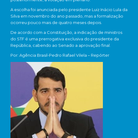
A escolha foi anunciada pelo presidente
Luiz Inácio Lula da
Silva
em novembro do ano passado, mas a formalização
ocorreu pouco mais de quatro meses depois.
De acordo com a Constituição, a indicação de ministros
do STF é uma prerrogativa exclusiva do presidente da
República, cabendo ao Senado a aprovação final.
Por: Agência Brasil-Pedro Rafael Vilela – Repórter