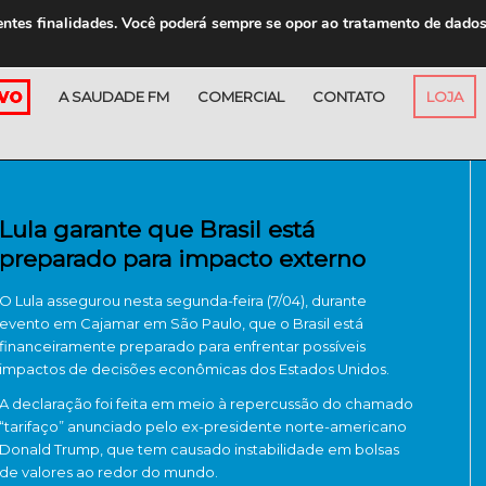
entes finalidades. Você poderá sempre se opor ao tratamento de dado
A SAUDADE FM
COMERCIAL
CONTATO
LOJA
Lula garante que Brasil está
preparado para impacto externo
O Lula assegurou nesta segunda-feira (7/04), durante
evento em Cajamar em São Paulo, que o Brasil está
financeiramente preparado para enfrentar possíveis
impactos de decisões econômicas dos Estados Unidos.
A declaração foi feita em meio à repercussão do chamado
“tarifaço” anunciado pelo ex-presidente norte-americano
Donald Trump, que tem causado instabilidade em bolsas
de valores ao redor do mundo.