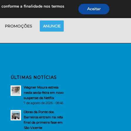
s conforme a finalidade nos termos
Aceitar
PROMOÇÕES
ANUNCIE
ÚLTIMAS NOTÍCIAS
Wagner Moura estreia
nesta sexta-feira em novo
suspense da Netflix
7 de agosto de 2026 - 08:46
Obras da Ponte dos
Barreiros entram na reta
final da primeira fase em
São Vicente