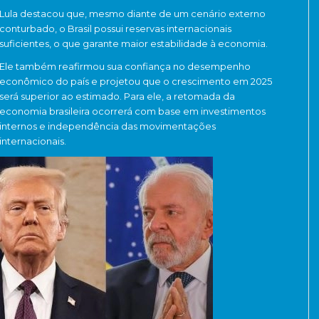
Lula destacou que, mesmo diante de um cenário externo
conturbado, o Brasil possui reservas internacionais
suficientes, o que garante maior estabilidade à economia.
Ele também reafirmou sua confiança no desempenho
econômico do país e projetou que o crescimento em 2025
será superior ao estimado. Para ele, a retomada da
economia brasileira ocorrerá com base em investimentos
internos e independência das movimentações
internacionais.