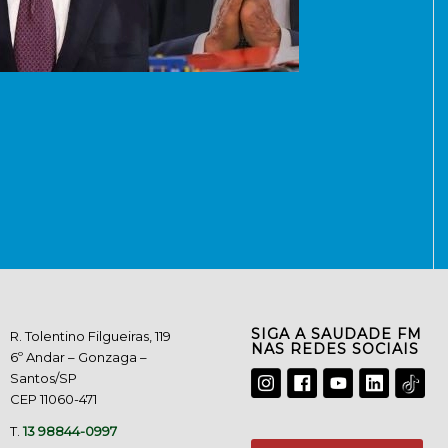
SIGA A SAUDADE FM
R. Tolentino Filgueiras, 119
NAS REDES SOCIAIS
6º Andar – Gonzaga –
Santos/SP
CEP 11060-471
T.
13 98844-0997