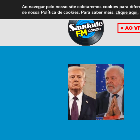
Ao navegar pelo nosso site coletaremos cookies para difer
de nossa
Política de cookies. Para saber mais,
clique aqui.