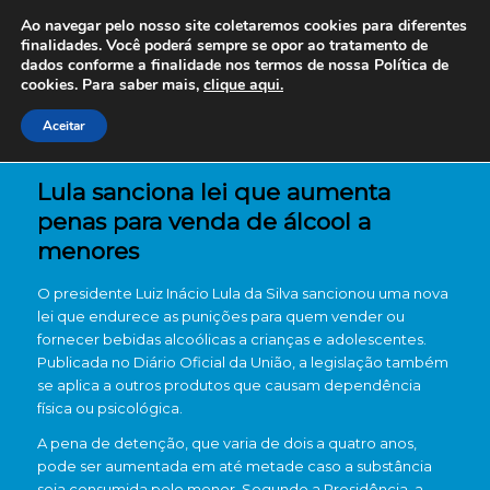
Ao navegar pelo nosso site coletaremos cookies para diferentes
finalidades. Você poderá sempre se opor ao tratamento de
dados conforme a finalidade nos termos de nossa
Política de
cookies. Para saber mais,
clique aqui.
Aceitar
Lula sanciona lei que aumenta
penas para venda de álcool a
menores
O presidente Luiz Inácio Lula da Silva sancionou uma nova
lei que endurece as punições para quem vender ou
fornecer bebidas alcoólicas a crianças e adolescentes.
Publicada no Diário Oficial da União, a legislação também
se aplica a outros produtos que causam dependência
física ou psicológica.
A pena de detenção, que varia de dois a quatro anos,
pode ser aumentada em até metade caso a substância
seja consumida pelo menor. Segundo a Presidência, a