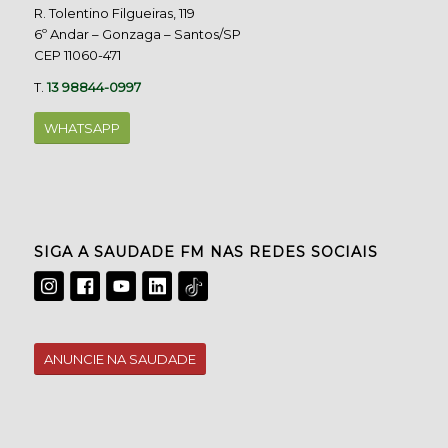
R. Tolentino Filgueiras, 119
6º Andar – Gonzaga – Santos/SP
CEP 11060-471
T.
13 98844-0997
WHATSAPP
SIGA A SAUDADE FM NAS REDES SOCIAIS
ANUNCIE NA SAUDADE