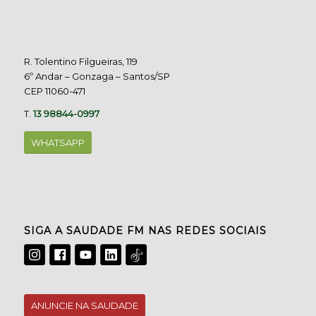
R. Tolentino Filgueiras, 119
6º Andar – Gonzaga – Santos/SP
CEP 11060-471
T.
13 98844-0997
WHATSAPP
SIGA A SAUDADE FM NAS REDES SOCIAIS
ANUNCIE NA SAUDADE