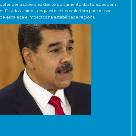
defender a soberania diante do aumento das tensões com
os Estados Unidos, enquanto críticos alertam para o risco
de escalada e impactos na estabilidade regional.