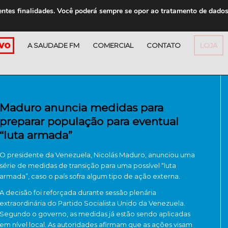
entes finalidades. Você poderá sempre se opor ao tratamento de dado
A SAUDADE FM
COMERCIAL
CONTATO
LOJA
Maduro anuncia medidas para
preparar população para eventual
“luta armada”
O presidente da Venezuela, Nicolás Maduro, anunciou uma
série de medidas de transição para uma possível “luta
armada”, caso o país sofra algum tipo de ação externa.
A decisão foi reforçada durante sessão plenária
extraordinária do Partido Socialista Unido da Venezuela.
Segundo o governo, as medidas já estão sendo aplicadas
em nível local. As autoridades afirmam que as ações visam