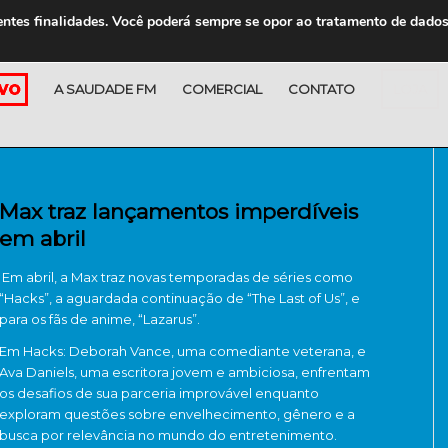
entes finalidades. Você poderá sempre se opor ao tratamento de dado
A SAUDADE FM
COMERCIAL
CONTATO
LOJA
Max traz lançamentos imperdíveis
em abril
Em abril, a Max traz novas temporadas de séries como
“Hacks”, a aguardada continuação de “The Last of Us”, e
para os fãs de anime, “Lazarus”.
Em Hacks: Deborah Vance, uma comediante veterana, e
Ava Daniels, uma escritora jovem e ambiciosa, enfrentam
os desafios de sua parceria improvável enquanto
exploram questões sobre envelhecimento, gênero e a
busca por relevância no mundo do entretenimento.