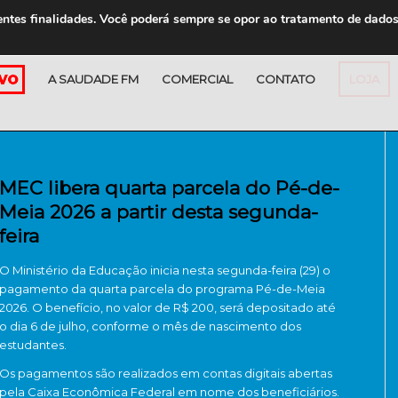
entes finalidades. Você poderá sempre se opor ao tratamento de dado
A SAUDADE FM
COMERCIAL
CONTATO
LOJA
MEC libera quarta parcela do Pé-de-
Meia 2026 a partir desta segunda-
feira
O Ministério da Educação inicia nesta segunda-feira (29) o
pagamento da quarta parcela do programa Pé-de-Meia
2026. O benefício, no valor de R$ 200, será depositado até
o dia 6 de julho, conforme o mês de nascimento dos
estudantes.
Os pagamentos são realizados em contas digitais abertas
pela Caixa Econômica Federal em nome dos beneficiários.