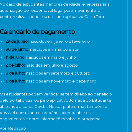
No caso de estudantes menores de idade, é necessária a
autorização do responsável legal para movimentar a
conta, realizar saques ou utilizar o aplicativo Caixa Tem.
Calendário de pagamento
29 de junho:
nascidos em janeiro e fevereiro
30 de junho:
nascidos em março e abril
1º de julho:
nascidos em maio e junho
2 de julho:
nascidos em julho e agosto
3 de julho:
nascidos em setembro e outubro
6 de julho:
nascidos em novembro e dezembro
Os estudantes podem verificar se têm direito ao benefício
pelo portal oficial ou pelo aplicativo Jornada do Estudante,
utilizando a conta Gov.br. Nessas plataformas também é
possível consultar o calendário, acompanhar os
pagamentos e obter informações sobre o programa.
Por: Redação