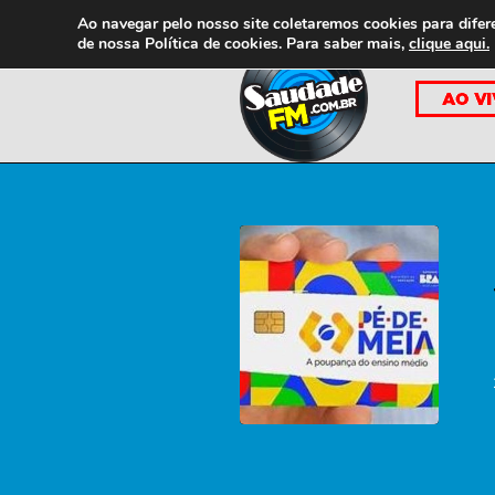
Ao navegar pelo nosso site coletaremos cookies para difer
de nossa
Política de cookies. Para saber mais,
clique aqui.