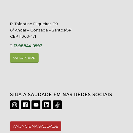
R. Tolentino Filgueiras, 119
6º Andar – Gonzaga – Santos/SP
CEP 11060-471
T.
13 98844-0997
WHATSAPP
SIGA A SAUDADE FM NAS REDES SOCIAIS
ANUNCIE NA SAUDADE