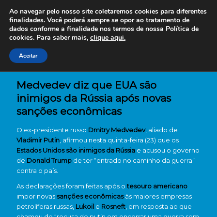
Ao navegar pelo nosso site coletaremos cookies para diferentes
finalidades. Você poderá sempre se opor ao tratamento de
dados conforme a finalidade nos termos de nossa
Política de
cookies. Para saber mais,
clique aqui.
Aceitar
Medvedev diz que EUA são
inimigos da Rússia após novas
sanções econômicas
O ex-presidente russo
Dmitry Medvedev
, aliado de
Vladimir Putin
, afirmou nesta quinta-feira (23) que os
Estados Unidos são inimigos da Rússia
e acusou o governo
de
Donald Trump
de ter “entrado no caminho da guerra”
contra o país.
As declarações foram feitas após o
tesouro americano
impor novas
sanções econômicas
às maiores empresas
petrolíferas russas,
Lukoil
e
Rosneft
, em resposta ao que
chamou de “recusa de putin em encerrar uma guerra sem