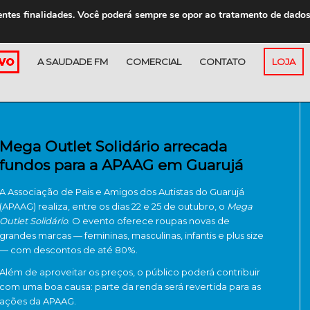
entes finalidades. Você poderá sempre se opor ao tratamento de dado
A SAUDADE FM
COMERCIAL
CONTATO
LOJA
Mega Outlet Solidário arrecada
fundos para a APAAG em Guarujá
A Associação de Pais e Amigos dos Autistas do Guarujá
(APAAG) realiza, entre os dias 22 e 25 de outubro, o
Mega
Outlet Solidário
. O evento oferece roupas novas de
grandes marcas — femininas, masculinas, infantis e plus size
— com descontos de até 80%.
Além de aproveitar os preços, o público poderá contribuir
com uma boa causa: parte da renda será revertida para as
ações da APAAG.