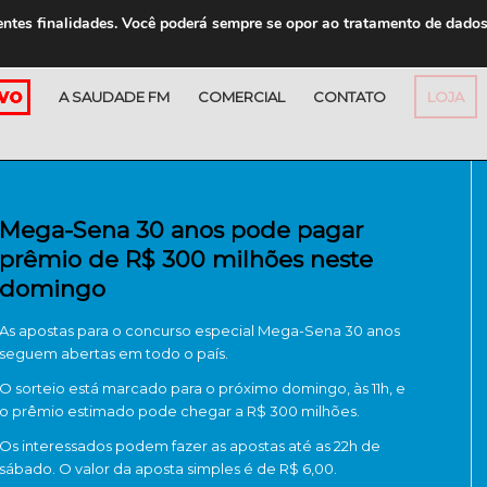
entes finalidades. Você poderá sempre se opor ao tratamento de dado
A SAUDADE FM
COMERCIAL
CONTATO
LOJA
Mega-Sena 30 anos pode pagar
prêmio de R$ 300 milhões neste
domingo
As apostas para o concurso especial Mega-Sena 30 anos
seguem abertas em todo o país.
O sorteio está marcado para o próximo domingo, às 11h, e
o prêmio estimado pode chegar a R$ 300 milhões.
Os interessados podem fazer as apostas até as 22h de
sábado. O valor da aposta simples é de R$ 6,00.