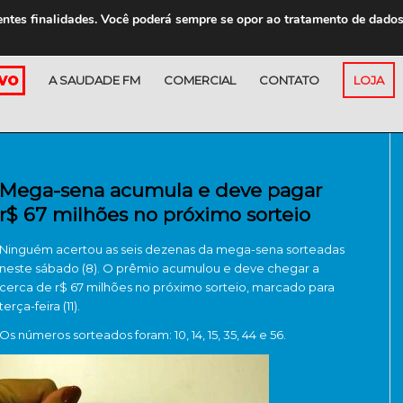
entes finalidades. Você poderá sempre se opor ao tratamento de dado
A SAUDADE FM
COMERCIAL
CONTATO
LOJA
Mega-sena acumula e deve pagar
r$ 67 milhões no próximo sorteio
Ninguém acertou as seis dezenas da mega-sena sorteadas
neste sábado (8). O prêmio acumulou e deve chegar a
cerca de r$ 67 milhões no próximo sorteio, marcado para
terça-feira (11).
Os números sorteados foram: 10, 14, 15, 35, 44 e 56.