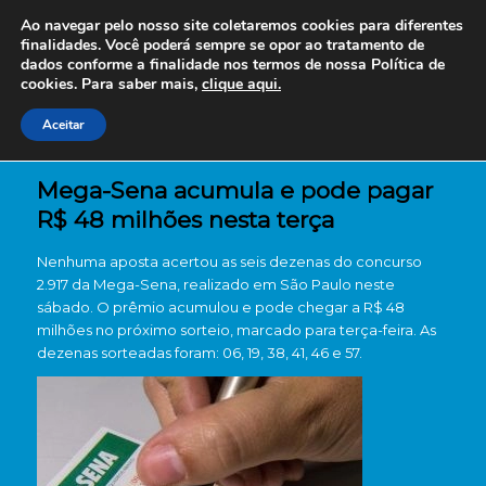
Ao navegar pelo nosso site coletaremos cookies para diferentes
finalidades. Você poderá sempre se opor ao tratamento de
dados conforme a finalidade nos termos de nossa
Política de
cookies. Para saber mais,
clique aqui.
Aceitar
Mega-Sena acumula e pode pagar
R$ 48 milhões nesta terça
Nenhuma aposta acertou as seis dezenas do concurso
2.917 da Mega-Sena, realizado em São Paulo neste
sábado. O prêmio acumulou e pode chegar a R$ 48
milhões no próximo sorteio, marcado para terça-feira. As
dezenas sorteadas foram: 06, 19, 38, 41, 46 e 57.