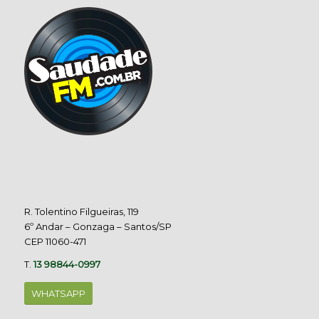
R. Tolentino Filgueiras, 119
6º Andar – Gonzaga – Santos/SP
CEP 11060-471
T.
13 98844-0997
WHATSAPP