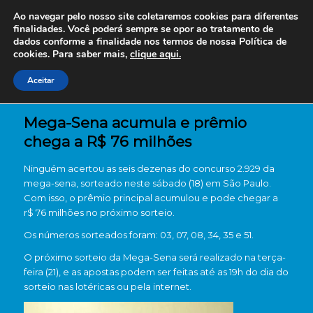
Ao navegar pelo nosso site coletaremos cookies para diferentes
finalidades. Você poderá sempre se opor ao tratamento de
dados conforme a finalidade nos termos de nossa
Política de
cookies. Para saber mais,
clique aqui.
Aceitar
Mega-Sena acumula e prêmio
chega a R$ 76 milhões
Ninguém acertou as seis dezenas do concurso 2.929 da
mega-sena, sorteado neste sábado (18) em São Paulo.
Com isso, o prêmio principal acumulou e pode chegar a
r$ 76 milhões no próximo sorteio.
Os números sorteados foram: 03, 07, 08, 34, 35 e 51.
O próximo sorteio da Mega-Sena será realizado na terça-
feira (21), e as apostas podem ser feitas até as 19h do dia do
sorteio nas lotéricas ou pela internet.