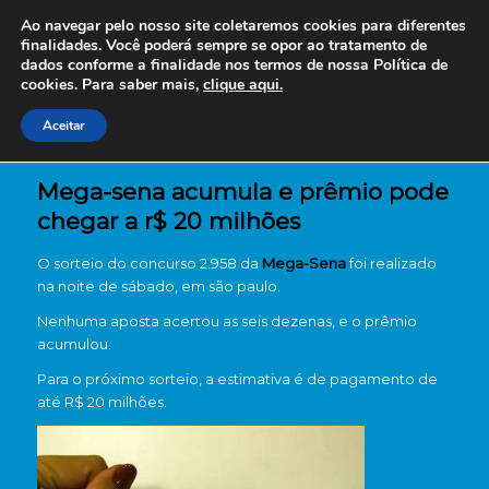
Ao navegar pelo nosso site coletaremos cookies para diferentes
finalidades. Você poderá sempre se opor ao tratamento de
dados conforme a finalidade nos termos de nossa
Política de
cookies. Para saber mais,
clique aqui.
Aceitar
Mega-sena acumula e prêmio pode
chegar a r$ 20 milhões
O sorteio do concurso 2.958 da
Mega-Sena
foi realizado
na noite de sábado, em são paulo.
Nenhuma aposta acertou as seis dezenas, e o prêmio
acumulou.
Para o próximo sorteio, a estimativa é de pagamento de
até R$ 20 milhões.