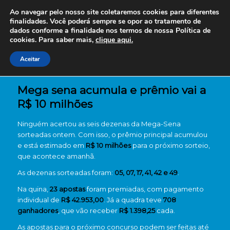
Ao navegar pelo nosso site coletaremos cookies para diferentes
finalidades. Você poderá sempre se opor ao tratamento de
dados conforme a finalidade nos termos de nossa
Política de
cookies. Para saber mais,
clique aqui.
Aceitar
Mega sena acumula e prêmio vai a
R$ 10 milhões
Ninguém acertou as seis dezenas da Mega-Sena
sorteadas ontem. Com isso, o prêmio principal acumulou
e está estimado em
R$ 10 milhões
para o próximo sorteio,
que acontece amanhã.
As dezenas sorteadas foram:
05, 07, 17, 41, 42 e 49
.
Na quina,
23 apostas
foram premiadas, com pagamento
individual de
R$ 42.953,00
. Já a quadra teve
708
ganhadores
, que vão receber
R$ 1.398,25
cada.
As apostas para o próximo concurso podem ser feitas até