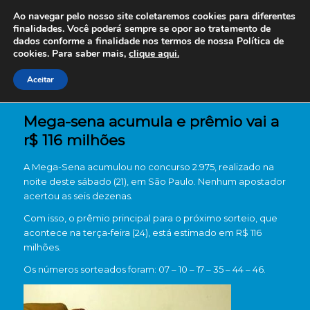
Ao navegar pelo nosso site coletaremos cookies para diferentes
finalidades. Você poderá sempre se opor ao tratamento de
dados conforme a finalidade nos termos de nossa
Política de
cookies. Para saber mais,
clique aqui.
Aceitar
Mega-sena acumula e prêmio vai a
r$ 116 milhões
A
Mega-Sena
acumulou no concurso 2.975, realizado na
noite deste sábado (21), em
São Paulo
. Nenhum apostador
acertou as seis dezenas.
Com isso, o prêmio principal para o próximo sorteio, que
acontece na terça-feira (24), está estimado em R$ 116
milhões.
Os números sorteados foram: 07 – 10 – 17 – 35 – 44 – 46.