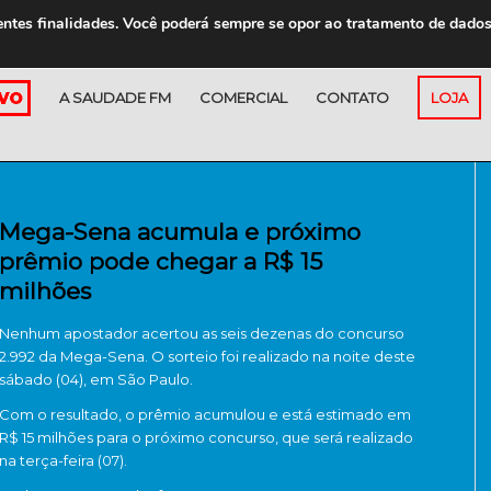
entes finalidades. Você poderá sempre se opor ao tratamento de dado
A SAUDADE FM
COMERCIAL
CONTATO
LOJA
Mega-Sena acumula e próximo
prêmio pode chegar a R$ 15
milhões
Nenhum apostador acertou as seis dezenas do concurso
2.992 da Mega-Sena. O sorteio foi realizado na noite deste
sábado (04), em São Paulo.
Com o resultado, o prêmio acumulou e está estimado em
R$ 15 milhões para o próximo concurso, que será realizado
na terça-feira (07).