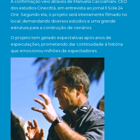
A confirmação veio através de Manuela Cacciamani, CEO
dos estúdios Cinecittà, em entrevista ao jornal Il Sole 24
Ore. Segundo ela, o projeto será inteiramente filmado no
local, demandando diversos estúdios e uma grande
estrutura para a construção de cenários.
O projeto tem gerado expectativas após anos de
especulações, prometendo dar continuidade à história
que emocionou milhões de espectadores.