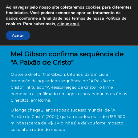
Ao navegar pelo nosso site coletaremos cookies para diferentes
finalidades. Você poderá sempre se opor ao tratamento de
dados conforme a finalidade nos termos de nossa
Política de
cookies. Para saber mais,
clique aqui.
Aceitar
Mel Gibson confirma sequência de
“A Paixão de Cristo”
O ator e diretor Mel Gibson, 68 anos, dará início à
produção da aguardada sequência de “A Paixão de
Cristo”. Intitulado “A Ressurreição de Cristo”, o filme
começará a ser filmado em agosto, nos lendários estúdios
Cinecittà, em Roma.
O longa chega 21 anos após o sucesso mundial de “A
Paixão de Cristo” (2004), que arrecadou mais de US$ 600
milhões (cerca de R$ 3,4 bilhões) e deixou forte impacto
cultural ao redor do mundo.