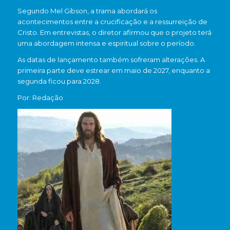
Segundo Mel Gibson, a trama abordará os
acontecimentos entre a crucificação e a ressurreição de
Cristo. Em entrevistas, o diretor afirmou que o projeto terá
uma abordagem intensa e espiritual sobre o período.
As datas de lançamento também sofreram alterações. A
primeira parte deve estrear em maio de 2027, enquanto a
segunda ficou para 2028.
Por: Redação