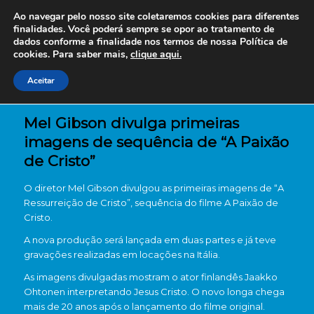
Ao navegar pelo nosso site coletaremos cookies para diferentes
finalidades. Você poderá sempre se opor ao tratamento de
dados conforme a finalidade nos termos de nossa
Política de
cookies. Para saber mais,
clique aqui.
Aceitar
Mel Gibson divulga primeiras
imagens de sequência de “A Paixão
de Cristo”
O diretor
Mel Gibson
divulgou as primeiras imagens de “A
Ressurreição de Cristo”, sequência do filme
A Paixão de
Cristo
.
A nova produção será lançada em duas partes e já teve
gravações realizadas em locações na Itália.
As imagens divulgadas mostram o ator finlandês
Jaakko
Ohtonen
interpretando Jesus Cristo. O novo longa chega
mais de 20 anos após o lançamento do filme original.