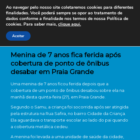
Ao navegar pelo nosso site coletaremos cookies para diferentes
finalidades. Você poderá sempre se opor ao tratamento de
dados conforme a finalidade nos termos de nossa
Política de
cookies. Para saber mais,
clique aqui.
Aceitar
Menina de 7 anos fica ferida após
cobertura de ponto de ônibus
desabar em Praia Grande
Uma menina de 7 anos ficou ferida depois que a
cobertura de um ponto de ônibus desabou sobre ela na
manhã desta quinta-feira (27), em Praia Grande.
Segundo o Samu, a criança foi socorrida após ser atingida
pela estrutura na Rua Safira, no bairro Cidade da Criança.
Ela aguardava o transporte escolar ao lado do pai quando
a cobertura metálica cedeu.
A menina foi levada a uma unidade de saúde da cidade,