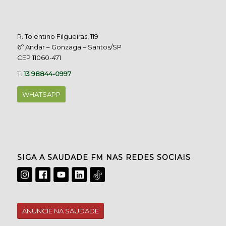
R. Tolentino Filgueiras, 119
6º Andar – Gonzaga – Santos/SP
CEP 11060-471
T.
13 98844-0997
WHATSAPP
SIGA A SAUDADE FM NAS REDES SOCIAIS
ANUNCIE NA SAUDADE