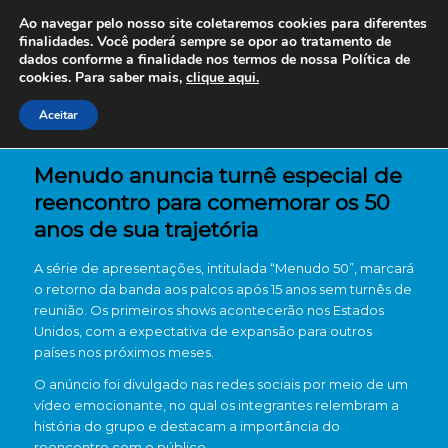
Ao navegar pelo nosso site coletaremos cookies para diferentes
finalidades. Você poderá sempre se opor ao tratamento de
dados conforme a finalidade nos termos de nossa
Política de
cookies. Para saber mais,
clique aqui.
Aceitar
Menudo anuncia turnê especial de
reencontro para comemorar os 50
anos de sua trajetória
A série de apresentações, intitulada “Menudo 50”, marcará
o retorno da banda aos palcos após 15 anos sem turnês de
reunião. Os primeiros shows acontecerão nos Estados
Unidos, com a expectativa de expansão para outros
países nos próximos meses.
O anúncio foi divulgado nas redes sociais por meio de um
vídeo emocionante, no qual os integrantes relembram a
história do grupo e destacam a importância do
reencontro com o público.