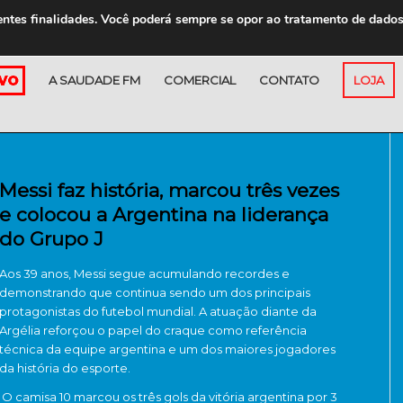
entes finalidades. Você poderá sempre se opor ao tratamento de dado
A SAUDADE FM
COMERCIAL
CONTATO
LOJA
Messi faz história, marcou três vezes
e colocou a Argentina na liderança
do Grupo J
Aos 39 anos, Messi segue acumulando recordes e
demonstrando que continua sendo um dos principais
protagonistas do futebol mundial. A atuação diante da
Argélia reforçou o papel do craque como referência
técnica da equipe argentina e um dos maiores jogadores
da história do esporte.
O camisa 10 marcou os três gols da vitória argentina por 3