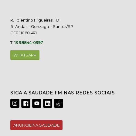
R. Tolentino Filgueiras, 119
6º Andar – Gonzaga – Santos/SP
CEP 11060-471
T.
13 98844-0997
WHATSAPP
SIGA A SAUDADE FM NAS REDES SOCIAIS
ANUNCIE NA SAUDADE