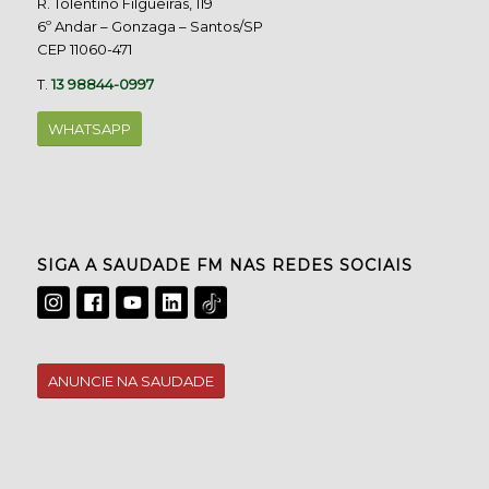
R. Tolentino Filgueiras, 119
6º Andar – Gonzaga – Santos/SP
CEP 11060-471
T.
13 98844-0997
WHATSAPP
SIGA A SAUDADE FM NAS REDES SOCIAIS
ANUNCIE NA SAUDADE