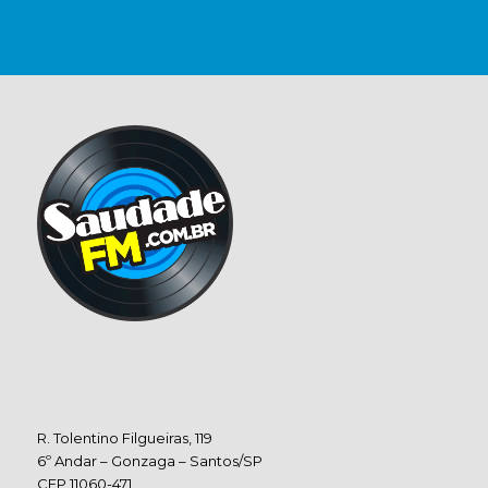
R. Tolentino Filgueiras, 119
6º Andar – Gonzaga – Santos/SP
CEP 11060-471