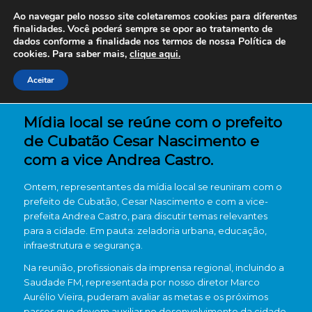
Ao navegar pelo nosso site coletaremos cookies para diferentes
finalidades. Você poderá sempre se opor ao tratamento de
dados conforme a finalidade nos termos de nossa
Política de
cookies. Para saber mais,
clique aqui.
Aceitar
Mídia local se reúne com o prefeito
de Cubatão Cesar Nascimento e
com a vice Andrea Castro.
Ontem, representantes da mídia local se reuniram com o
prefeito de Cubatão, Cesar Nascimento e com a vice-
prefeita Andrea Castro, para discutir temas relevantes
para a cidade. Em pauta: zeladoria urbana, educação,
infraestrutura e segurança.
Na reunião, profissionais da imprensa regional, incluindo a
Saudade FM, representada por nosso diretor Marco
Aurélio Vieira, puderam avaliar as metas e os próximos
passos que devem auxiliar no desenvolvimento da cidade.