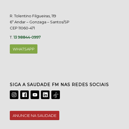
R. Tolentino Filgueiras, 119
6º Andar – Gonzaga – Santos/SP
CEP 11060-471
T.
13 98844-0997
WHATSAPP
SIGA A SAUDADE FM NAS REDES SOCIAIS
ANUNCIE NA SAUDADE