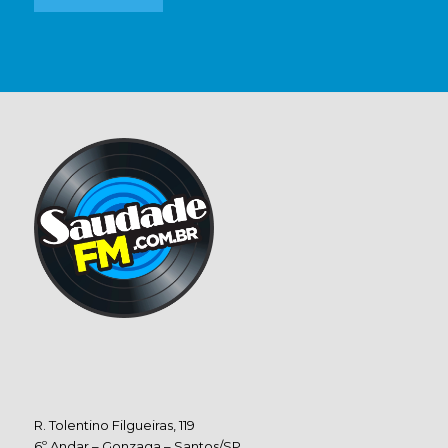
R. Tolentino Filgueiras, 119
6º Andar – Gonzaga – Santos/SP