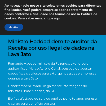
Ao navegar pelo nosso site coletaremos cookies para diferentes
finalidades. Você poderá sempre se opor ao tratamento de
dados conforme a finalidade nos termos de nossa
Política de
cookies. Para saber mais,
clique aqui.
Aceitar
Ministro Haddad demite auditor da
Receita por uso ilegal de dados na
Lava Jato
Fernando Haddad, ministro da Fazenda, exonerou o
auditor-fiscal Marco Aurélio Canal, acusado de acessar
dados fiscais sigilosos para extorquir pessoas e empresas
durante a Lava Jato.
Canal também invadiu ilegalmente informações do
ministro Gilmar Mendes, do STF.
Ele fica afastado do serviço público por oito anos, por usar
o cargo para benefício pessoal.