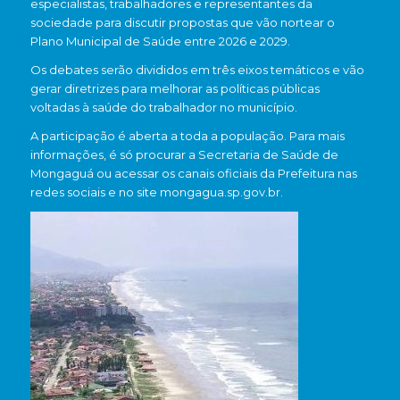
especialistas, trabalhadores e representantes da
sociedade para discutir propostas que vão nortear o
Plano Municipal de Saúde entre 2026 e 2029.
Os debates serão divididos em três eixos temáticos e vão
gerar diretrizes para melhorar as políticas públicas
voltadas à saúde do trabalhador no município.
A participação é aberta a toda a população. Para mais
informações, é só procurar a Secretaria de Saúde de
Mongaguá ou acessar os canais oficiais da Prefeitura nas
redes sociais e no site mongagua.sp.gov.br.