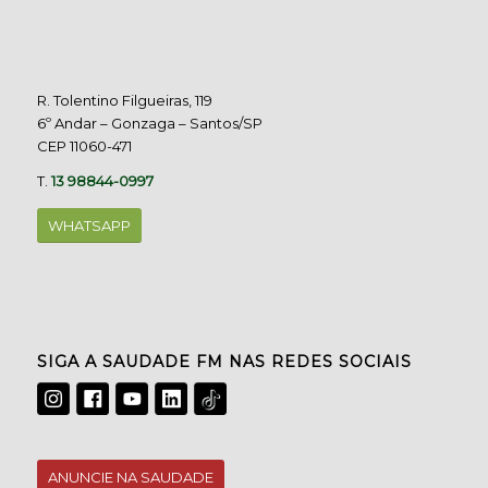
R. Tolentino Filgueiras, 119
6º Andar – Gonzaga – Santos/SP
CEP 11060-471
T.
13 98844-0997
WHATSAPP
SIGA A SAUDADE FM NAS REDES SOCIAIS
ANUNCIE NA SAUDADE