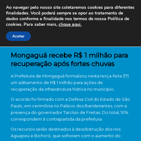
Ao navegar pelo nosso site coletaremos cookies para diferentes
finalidades. Você poderá sempre se opor ao tratamento de
dados conforme a finalidade nos termos de nossa
Política de
cookies. Para saber mais,
clique aqui.
Aceitar
Mongaguá recebe R$ 1 milhão para
recuperação após fortes chuvas
A Prefeitura de
Mongaguá
formalizou nesta terça-feira (17)
um aditamento de R$ 1 milhão para ações de
recuperação da infraestrutura hídrica no município.
O acordo foi firmado com a
Defesa Civil do Estado de São
Paulo
, em cerimônia no Palácio dos Bandeirantes, com a
presença do governador
Tarcísio de Freitas
. Do total, 10%
correspondem à contrapartida da prefeitura.
Os recursos serão destinados à desobstrução dos rios
Aguapeú e Bichoró, que sofreram com o aumento do