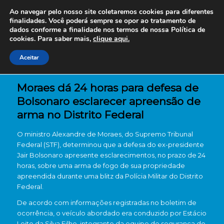
Ao navegar pelo nosso site coletaremos cookies para diferentes
finalidades. Você poderá sempre se opor ao tratamento de
dados conforme a finalidade nos termos de nossa
Política de
cookies. Para saber mais,
clique aqui.
Aceitar
Moraes dá 24 horas para defesa de
Bolsonaro esclarecer apreensão de
arma no Distrito Federal
O ministro Alexandre de Moraes, do Supremo Tribunal
Federal (STF), determinou que a defesa do ex-presidente
Jair Bolsonaro apresente esclarecimentos, no prazo de 24
horas, sobre uma arma de fogo de sua propriedade
apreendida durante uma blitz da Polícia Militar do Distrito
Federal.
De acordo com informações registradas no boletim de
ocorrência, o veículo abordado era conduzido por Estácio
Leite da Silva Filho, integrante da equipe de segurança do