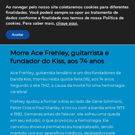
Ao navegar pelo nosso site coletaremos cookies para diferentes
finalidades. Você poderá sempre se opor ao tratamento de
dados conforme a finalidade nos termos de nossa
Política de
cookies. Para saber mais,
clique aqui.
Aceitar
Morre Ace Frehley, guitarrista e
fundador do Kiss, aos 74 anos
Ace Frehley, guitarrista lendário e um dos fundadores da
banda Kiss, morreu nesta quinta-feira (16), aos 74 anos.
Segundo o site TMZ, a causa da morte foi uma hemorragia
cerebral.
Frehley ajudou a formar o Kiss ao lado de Gene Simmons,
Peter Criss e Paul Stanley, e tocou com a banda entre 1973
e 1982. Semanas antes de falecer, ele sofreu uma queda
em seu estúdio, o que provocou a hemorragia. Ele
cancelou shows e permaneceu hospitalizado, sendo
mantido vivo por aparelhos médicos, desligados pela