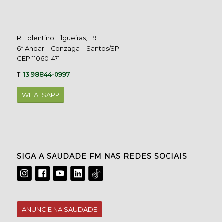
R. Tolentino Filgueiras, 119
6º Andar – Gonzaga – Santos/SP
CEP 11060-471
T.
13 98844-0997
WHATSAPP
SIGA A SAUDADE FM NAS REDES SOCIAIS
ANUNCIE NA SAUDADE