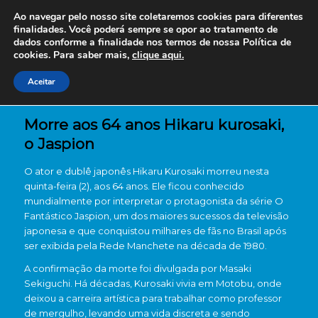
Ao navegar pelo nosso site coletaremos cookies para diferentes
finalidades. Você poderá sempre se opor ao tratamento de
dados conforme a finalidade nos termos de nossa
Política de
cookies. Para saber mais,
clique aqui.
Aceitar
Morre aos 64 anos Hikaru kurosaki,
o Jaspion
O ator e dublê japonês
Hikaru Kurosaki
morreu nesta
quinta-feira (2), aos 64 anos. Ele ficou conhecido
mundialmente por interpretar o protagonista da série
O
Fantástico Jaspion
, um dos maiores sucessos da televisão
japonesa e que conquistou milhares de fãs no Brasil após
ser exibida pela
Rede Manchete
na década de 1980.
A confirmação da morte foi divulgada por
Masaki
Sekiguchi
. Há décadas, Kurosaki vivia em
Motobu
, onde
deixou a carreira artística para trabalhar como professor
de mergulho, levando uma vida discreta e sendo