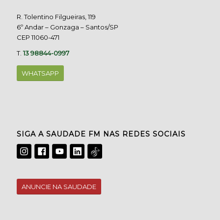
R. Tolentino Filgueiras, 119
6º Andar – Gonzaga – Santos/SP
CEP 11060-471
T.
13 98844-0997
WHATSAPP
SIGA A SAUDADE FM NAS REDES SOCIAIS
ANUNCIE NA SAUDADE