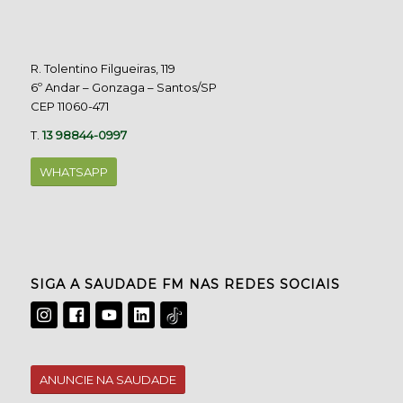
R. Tolentino Filgueiras, 119
6º Andar – Gonzaga – Santos/SP
CEP 11060-471
T.
13 98844-0997
WHATSAPP
SIGA A SAUDADE FM NAS REDES SOCIAIS
ANUNCIE NA SAUDADE