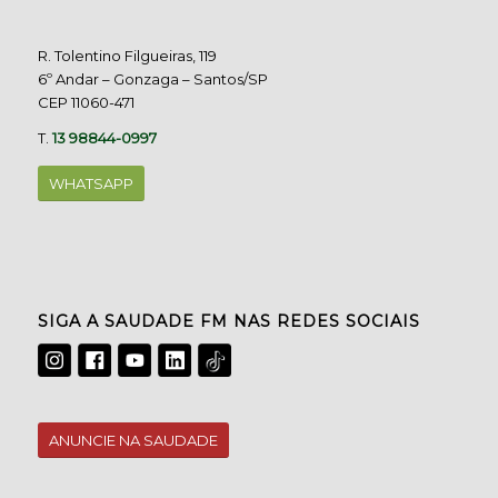
R. Tolentino Filgueiras, 119
6º Andar – Gonzaga – Santos/SP
CEP 11060-471
T.
13 98844-0997
WHATSAPP
SIGA A SAUDADE FM NAS REDES SOCIAIS
ANUNCIE NA SAUDADE