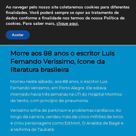
Ao navegar pelo nosso site coletaremos cookies para diferentes
finalidades. Você poderá sempre se opor ao tratamento de
dados conforme a finalidade nos termos de nossa
Política de
cookies. Para saber mais,
clique aqui.
Aceitar
Morre aos 88 anos o escritor Luis
Fernando Verissimo, ícone da
literatura brasileira
Morreu neste sábado, aos 88 anos, o escritor Luis
Fernando Verissimo, em Porto Alegre. Ele estava
internado havia três semanas na UTI do Hospital Moinhos
de Vento, com princípio de pneumonia.
Verissimo sofria de parkinson e problemas cardíacos. Ao
longo da carreira, vendeu mais de cinco milhões de livros
e criou personagens como Ed Mort, O Analista de Bagé e
a Velhinha de Taubaté.