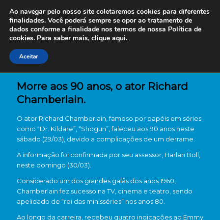
Ao navegar pelo nosso site coletaremos cookies para diferentes
finalidades. Você poderá sempre se opor ao tratamento de
dados conforme a finalidade nos termos de nossa
Política de
cookies. Para saber mais,
clique aqui.
Aceitar
Morre aos 90 anos, o ator Richard
Chamberlain.
O ator Richard Chamberlain, famoso por papéis em séries
como “Dr. Kildare”, “Shogun”, faleceu aos 90 anos neste
sábado (29/03), devido a complicações de um derrame.
A informação foi confirmada por seu assessor, Harlan Boll,
neste domingo (30/03).
Considerado um dos grandes galãs dos anos 1960,
Chamberlain fez sucesso na TV, cinema e teatro, sendo
apelidado de “rei das minisséries” nos anos 80.
Ao longo da carreira, recebeu quatro indicações ao Emmy