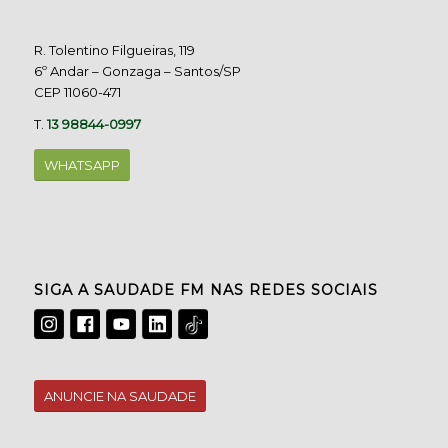
R. Tolentino Filgueiras, 119
6º Andar – Gonzaga – Santos/SP
CEP 11060-471
T.
13 98844-0997
WHATSAPP
SIGA A SAUDADE FM NAS REDES SOCIAIS
ANUNCIE NA SAUDADE