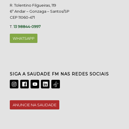
R. Tolentino Filgueiras, 119
6º Andar – Gonzaga – Santos/SP
CEP 11060-471
T.
13 98844-0997
WHATSAPP
SIGA A SAUDADE FM NAS REDES SOCIAIS
ANUNCIE NA SAUDADE