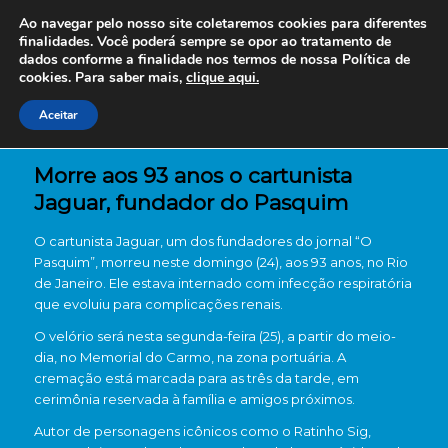
Ao navegar pelo nosso site coletaremos cookies para diferentes
finalidades. Você poderá sempre se opor ao tratamento de
dados conforme a finalidade nos termos de nossa
Política de
cookies. Para saber mais,
clique aqui.
Aceitar
Morre aos 93 anos o cartunista
Jaguar, fundador do Pasquim
O cartunista Jaguar, um dos fundadores do jornal “O
Pasquim”, morreu neste domingo (24), aos 93 anos, no Rio
de Janeiro. Ele estava internado com infecção respiratória
que evoluiu para complicações renais.
O velório será nesta segunda-feira (25), a partir do meio-
dia, no Memorial do Carmo, na zona portuária. A
cremação está marcada para as três da tarde, em
cerimônia reservada à família e amigos próximos.
Autor de personagens icônicos como o Ratinho Sig,