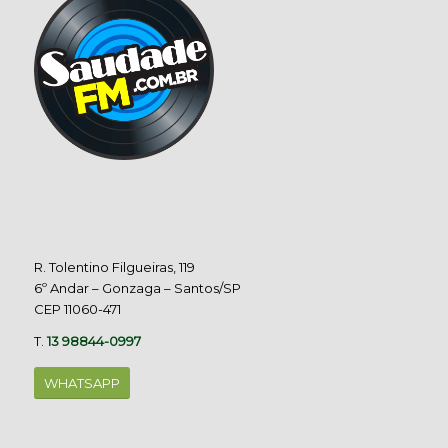
R. Tolentino Filgueiras, 119
6º Andar – Gonzaga – Santos/SP
CEP 11060-471
T.
13 98844-0997
WHATSAPP