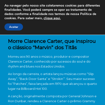
Ao navegar pelo nosso site coletaremos cookies para diferentes
finalidades. Você poderá sempre se opor ao tratamento de
dados conforme a finalidade nos termos de nossa
Política de
cookies. Para saber mais,
clique aqui.
Aceitar
Morre Clarence Carter, que inspirou
o clássico “Marvin” dos Titãs
Morreu aos 90 anos o músico, produtor e compositor
Clarence Carter
, conhecido por sucessos do soul e do
rhythm and blues nos Estados Unidos.
Ao longo da carreira, o artista lançou músicas como “Slip
Away”, “Back Door Santa” e “Strokin’”. Seu maior sucesso
foi “Patches”, faixa lançada em 1970 que alcançou o quarto
lugar na Billboard Hot 100.
A canção, originalmente composta por General Johnson e
Ron Dunbar, rendeu a Clarence Carter o prêmio Grammy