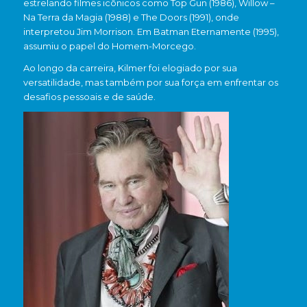
estrelando filmes icônicos como Top Gun (1986), Willow –
Na Terra da Magia (1988) e The Doors (1991), onde
interpretou Jim Morrison. Em Batman Eternamente (1995),
assumiu o papel do Homem-Morcego.
Ao longo da carreira, Kilmer foi elogiado por sua
versatilidade, mas também por sua força em enfrentar os
desafios pessoais e de saúde.