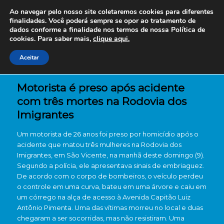
Ao navegar pelo nosso site coletaremos cookies para diferentes
finalidades. Você poderá sempre se opor ao tratamento de
dados conforme a finalidade nos termos de nossa
Política de
cookies. Para saber mais,
clique aqui.
Aceitar
Motorista é preso após acidente
com três mortes na Rodovia dos
Imigrantes
Um motorista de 26 anos foi preso por homicídio após o
acidente que matou três mulheres na Rodovia dos
Imigrantes, em São Vicente, na manhã deste domingo (9).
Segundo a polícia, ele apresentava sinais de embriaguez.
De acordo com o corpo de bombeiros, o veículo perdeu
o controle em uma curva, bateu em uma árvore e caiu em
um córrego na alça de acesso à Avenida Capitão Luiz
Antônio Pimenta. Uma das vítimas morreu no local e duas
chegaram a ser socorridas, mas não resistiram. Uma